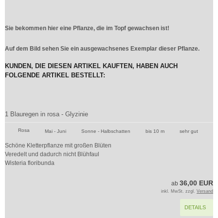
Sie bekommen hier eine Pflanze, die im Topf gewachsen ist!
Auf dem Bild sehen Sie ein ausgewachsenes Exemplar dieser Pflanze.
KUNDEN, DIE DIESEN ARTIKEL KAUFTEN, HABEN AUCH
FOLGENDE ARTIKEL BESTELLT:
1 Blauregen in rosa - Glyzinie
Rosa
Mai - Juni
Sonne - Halbschatten
bis 10 m
sehr gut
Schöne Kletterpflanze mit großen Blüten
Veredelt und dadurch nicht Blühfaul
Wisteria floribunda
36,00 EUR
ab
inkl. MwSt. zzgl.
Versand
DETAILS