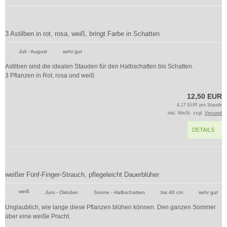
3 Astilben in rot, rosa, weiß, bringt Farbe in Schatten
Juli - August
sehr gut
Astilben sind die idealen Stauden für den Halbschatten bis Schatten.
3 Pflanzen in Rot, rosa und weiß
12,50 EUR
4,17 EUR pro Staude
inkl. MwSt. zzgl.
Versand
DETAILS
weißer Fünf-Finger-Strauch, pflegeleicht Dauerblüher
weiß
Juni - Oktober
Sonne - Halbschatten
bis 40 cm
sehr gut
Unglaublich, wie lange diese Pflanzen blühen können. Den ganzen Sommer
über eine weiße Pracht.