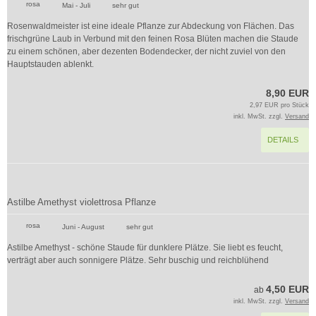
rosa
Mai - Juli
sehr gut
Rosenwaldmeister ist eine ideale Pflanze zur Abdeckung von Flächen. Das
frischgrüne Laub in Verbund mit den feinen Rosa Blüten machen die Staude
zu einem schönen, aber dezenten Bodendecker, der nicht zuviel von den
Hauptstauden ablenkt.
8,90 EUR
2,97 EUR pro Stück
inkl. MwSt. zzgl.
Versand
DETAILS
Astilbe Amethyst violettrosa Pflanze
rosa
Juni - August
sehr gut
Astilbe Amethyst - schöne Staude für dunklere Plätze. Sie liebt es feucht,
verträgt aber auch sonnigere Plätze. Sehr buschig und reichblühend
4,50 EUR
ab
inkl. MwSt. zzgl.
Versand