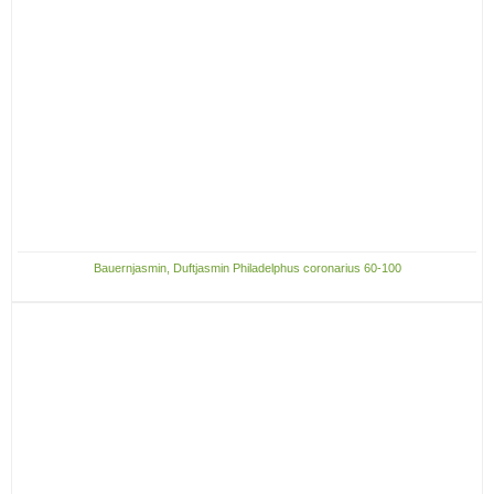
Bauernjasmin, Duftjasmin Philadelphus coronarius 60-100