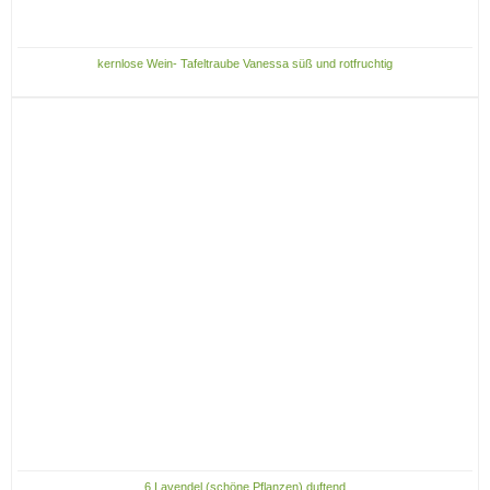
kernlose Wein- Tafeltraube Vanessa süß und rotfruchtig
6 Lavendel (schöne Pflanzen) duftend