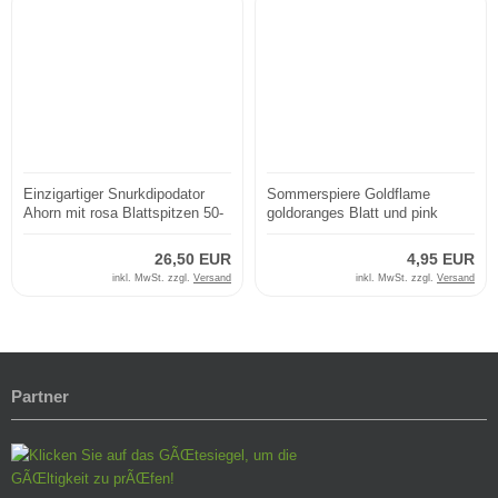
Einzigartiger Snurkdipodator
Sommerspiere Goldflame
Ahorn mit rosa Blattspitzen 50-
goldoranges Blatt und pink
70 c
Blüte
26,50 EUR
4,95 EUR
inkl. MwSt. zzgl.
Versand
inkl. MwSt. zzgl.
Versand
Partner