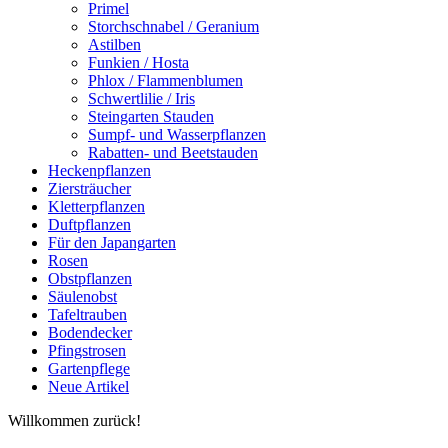
Primel
Storchschnabel / Geranium
Astilben
Funkien / Hosta
Phlox / Flammenblumen
Schwertlilie / Iris
Steingarten Stauden
Sumpf- und Wasserpflanzen
Rabatten- und Beetstauden
Heckenpflanzen
Ziersträucher
Kletterpflanzen
Duftpflanzen
Für den Japangarten
Rosen
Obstpflanzen
Säulenobst
Tafeltrauben
Bodendecker
Pfingstrosen
Gartenpflege
Neue Artikel
Willkommen zurück!