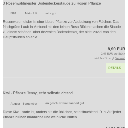
3 Rosenwaldmeister Bodendeckerstaude zu Rosen Pflanze
rosa
Mai - Juli
sehr gut
Rosenwaldmeister ist eine ideale Pflanze zur Abdeckung von Flächen. Das
frischgrüne Laub in Verbund mit den feinen Rosa Blüten machen die Staude
zu einem schönen, aber dezenten Bodendecker, der nicht zuviel von den
Hauptstauden ablenkt.
8,90 EUR
2,97 EUR pro Stück
inkl. MwSt. zzgl.
Versand
DETAILS
Kiwi - Pflanze Jenny, echt selbstfruchtend
an geschütztem Standort gut
August - September
Diese Kiwi - sorte ist, anders als die üblichen, selbstfruchtend. D. h. Auf jeder
Pflanze blühen männliche und weibliche Blüten.