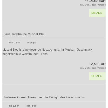
14,50 EUR
ab
inkl. MwSt. zzgl.
Versand
DETAILS
Blaue Tafeltraube Muscat Bleu
Mai - Juni
sehr gut
Muscat Bleu ist eine gesunde Neuzüchtung. Ihr Muskat - Geschmack
begeistert alle Weintrauben - Fans
12,50 EUR
inkl. MwSt. zzgl.
Versand
DETAILS
Himbeere Aroma Queen, die rote Königin des Geschmacks
bis 1,5 m
sehr gut