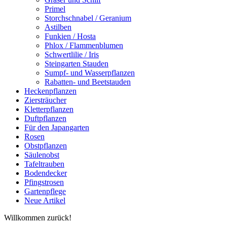
Primel
Storchschnabel / Geranium
Astilben
Funkien / Hosta
Phlox / Flammenblumen
Schwertlilie / Iris
Steingarten Stauden
Sumpf- und Wasserpflanzen
Rabatten- und Beetstauden
Heckenpflanzen
Ziersträucher
Kletterpflanzen
Duftpflanzen
Für den Japangarten
Rosen
Obstpflanzen
Säulenobst
Tafeltrauben
Bodendecker
Pfingstrosen
Gartenpflege
Neue Artikel
Willkommen zurück!